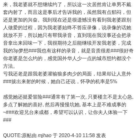
来，我老婆就不想继续约了，所以这一次居然肯让单男不戴
套内射了，而且这是事后才告诉我的，虽然我有点郁闷，但
还是更加的兴奋。我到现在还是很遗憾没有看到我老婆跟别
人做爱的过程，因为我老婆始终不答应录像，说录像的话她
就放不开，所以她只有帮我录音，直到现在我没事还会把录
音拿出来回味一下，我很期待之后能继续开发我老婆，完成
我的3p梦想###我也有这样的录音，就是音质很差###很好奇
你老婆是怎么约的，感觉国外华人少一点的城市想约都没个
方法。
亏我还老是跟我老婆灌输狼多肉少的局面，结果却让人意外
###拔出来射的时候，她自己还说，怀孕的机率是5%
感觉她还挺爱冒险###通常有了第一次, 只要楼主不是太心急,
多点了解她的喜好, 然后再慢慢坑她, 基本上是不难成事的
~###欢迎兄台来成都，希望可以认识，让你夫人体验一下
###
QUOTE:原帖由
mjhao
于 2020-4-10 11:58 发表