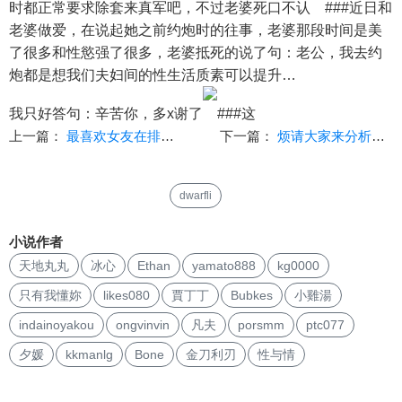
时都正常要求除套来真军吧，不过老婆死口不认
###近日和
老婆做爱，在说起她之前约炮时的往事，老婆那段时间是美
了很多和性慾强了很多，老婆抵死的说了句：老公，我去约
炮都是想我们夫妇间的性生活质素可以提升…
我只好答句：辛苦你，多x谢了
###这
上一篇：
最喜欢女友在排卵期自愿给陌生男多人中出
下一篇：
烦请大家来分析下我婆和前男友
dwarfli
小说作者
天地丸丸
冰心
Ethan
yamato888
kg0000
只有我懂妳
likes080
賈丁丁
Bubkes
小雞湯
indainoyakou
ongvinvin
凡夫
porsmm
ptc077
夕媛
kkmanlg
Bone
金刀利刃
性与情