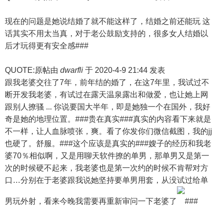
现在的问题是她说结婚了就不能这样了，结婚之前还能玩 这
话其实不用太当真，对于老公鼓励支持的，很多女人结婚以
后才玩得更有安全感###
QUOTE:原帖由
dwarfli
于 2020-4-9 21:44 发表
跟我老婆交往了7年，前年结的婚了，在这7年里，我试过不
断开发我老婆，有试过在露天温泉露出和做爱，也让她上网
跟别人撩骚 ... 你说要国大半年，即是她独一个在国外，我好
奇是她的地理位置。###贵在真实###真实的内容看下来就是
不一样，让人血脉喷张，爽。看了你发你们微信截图，我的jj
也硬了。舒服。###这个应该是真实的###嫂子的经历和我老
婆70％相似啊，又是用聊天软件撩的单男，那单男又是第一
次的时候硬不起来，我老婆也是第一次约的时候不肯帮对方
口…分别在于老婆跟我说她坚持要单男用套，从没试过给单
男玩外射，看来今晚我需要再重新审问一下老婆了
###