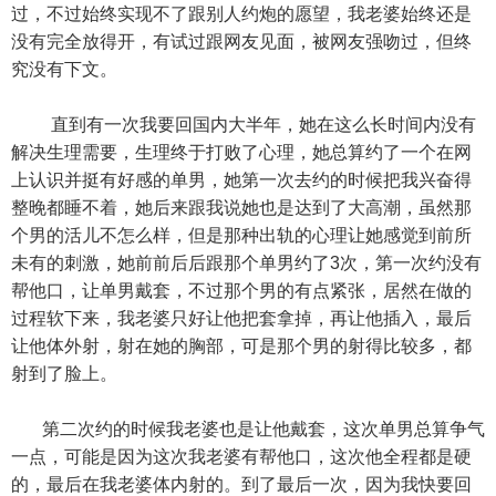
过，不过始终实现不了跟别人约炮的愿望，我老婆始终还是
没有完全放得开，有试过跟网友见面，被网友强吻过，但终
究没有下文。
直到有一次我要回国内大半年，她在这么长时间内没有
解决生理需要，生理终于打败了心理，她总算约了一个在网
上认识并挺有好感的单男，她第一次去约的时候把我兴奋得
整晚都睡不着，她后来跟我说她也是达到了大高潮，虽然那
个男的活儿不怎么样，但是那种出轨的心理让她感觉到前所
未有的刺激，她前前后后跟那个单男约了3次，第一次约没有
帮他口，让单男戴套，不过那个男的有点紧张，居然在做的
过程软下来，我老婆只好让他把套拿掉，再让他插入，最后
让他体外射，射在她的胸部，可是那个男的射得比较多，都
射到了脸上。
第二次约的时候我老婆也是让他戴套，这次单男总算争气
一点，可能是因为这次我老婆有帮他口，这次他全程都是硬
的，最后在我老婆体内射的。到了最后一次，因为我快要回