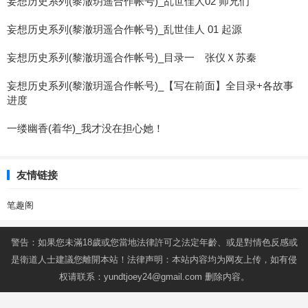
妄想历史系列(黎澈玥遥合作帐号)_乱世佳人02 师兄们
妄想历史系列(黎澈玥遥合作帐号)_乱世佳人 01 起源
妄想历史系列(黎澈玥遥合作帐号)_目录一 张仪Ｘ苏秦
妄想历史系列(黎澈玥遥合作帐号)_【写在前面】全目录+各故事
进度
一缕幽香(着华)_我才没在担心她！
友情链接
笔趣阁
警告：如果您未滿18歲或您當地法律許可之法定年齡、或是對情色反感或
是衛道人士建議您離開本站！法律声明：本站内容均为网友上传，如有侵
权请联系：
yundtjoey24@gmail.com
删除内容。