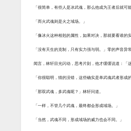
「很简单，有些人是冰武魂，那么他成为王者后就可能
「而火武魂则是火之域场。」
「像冰火这种相剋的属性，如果对决，那就要看谁的实
「没有天生的克制，只有实力强与弱。」零的声音异常
闻言，林轩目光闪动，思考片刻，他才缓缓说道：「这
「你很聪明，猜的没错，这些确实是单武魂武者形成的
「那双武魂，多武魂呢？」林轩问道。
「一样，不管几个武魂，最终都会形成域场。」
「当然，武魂不同，形成域场的威力也会不同。」