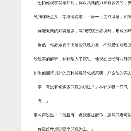
「恐怕你现在就感知到，你双武魂的力量有多强的，要
见到林轩点头，零继续说道：「而一旦变成域场，如果
「你能凝聚的武魂越多，等到突破王者境时，形成的域
「当然，你必须要平衡这些武魂力量，不然恐怕刚建立
经过零的解释，林轩陷入了沉思，他现在已经有两种武
如果他能将另外的三种意境转化成武魂，那么他的实力
「零，有没有修炼多武魂的功法？」林轩深吸一口气，
「有。」
零冷声说道：「而且有一点我要提醒你，虽然武者可以
「你最好考虑以哪个武魂为主。」