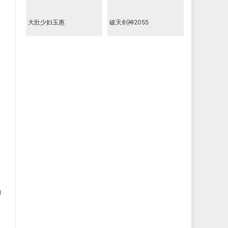
大肚少妇玉惠
破天剑神2055
力