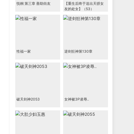
悦桐 第三章 善助街友
【重生后终于送出天骄女
友的处女】（53）
性福一家
逆剑狂神第130章
破天剑神2053
女神被3P凌辱..