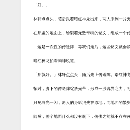
「好。」
林轩点点头，随后跟着暗红神龙出来，两人来到一片无
在那里的地面上，绘製着无数奇特的铭文，组成一个传
「这是一次性的传送阵，等我们走后，这些铭文就会消
暗红神龙拍着胸脯说道。
「那就好。」林轩点点头，随后走上传送阵。暗红神龙
顿时，脚下的传送阵绽放光芒，形成一股诡异之力，将
只见白光一闪，两人的身影消失在原地，而地面的繁奥
随后，整个地面什么都没有剩下，仿佛之前就不存在任