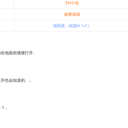
5H小说
娇妻很甜
烟雨夜（校园H 1v1）
在他面前缓缓打开。
升也会知道的。」
子？」