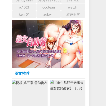
pangyikhin
baby1997266366
Sky1437
rc1021
cocteau
welzlin
ken_01
laukwm
紅蓮玉露
图文推荐