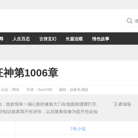
辱
人生百态
古侠玄幻
长篇连载
情色故事
神第1006章
出处：网络
作者：likes080
编辑：
@春色满园
震动，他发现有一扇心新的修炼大门在他面前缓缓打开。 「王者域场
些知识就算我不告诉你，以后随着你修为提升也会知
7色小说