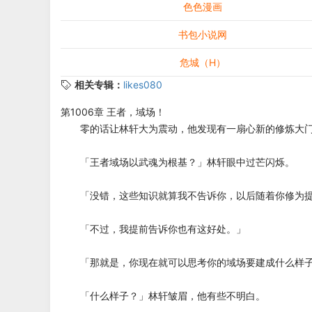
色色漫画
书包小说网
危城（H）
相关专辑：
likes080
第1006章 王者，域场！
零的话让林轩大为震动，他发现有一扇心新的修炼大门
「王者域场以武魂为根基？」林轩眼中过芒闪烁。
「没错，这些知识就算我不告诉你，以后随着你修为提
「不过，我提前告诉你也有这好处。」
「那就是，你现在就可以思考你的域场要建成什么样
「什么样子？」林轩皱眉，他有些不明白。