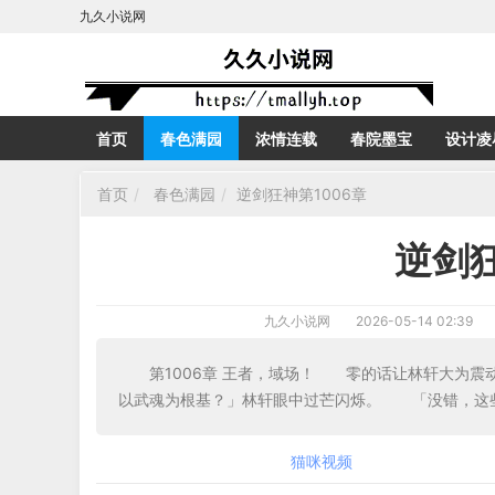
九久小说网
首页
春色满园
浓情连载
春院墨宝
设计凌
首页
春色满园
逆剑狂神第1006章
逆剑狂
九久小说网
2026-05-14 02:39
第1006章 王者，域场！ 零的话让林轩大为
以武魂为根基？」林轩眼中过芒闪烁。 「没错，这
猫咪视频