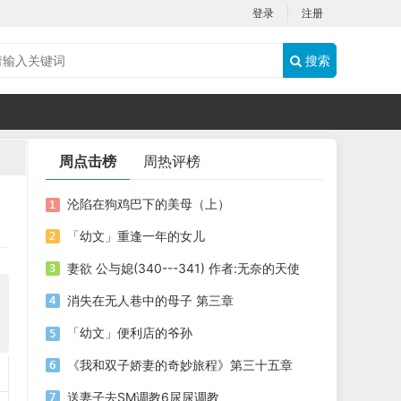
登录
注册
搜索
周点击榜
周热评榜
沦陷在狗鸡巴下的美母（上）
「幼文」重逢一年的女儿
妻欲 公与媳(340---341) 作者:无奈的天使
消失在无人巷中的母子 第三章
「幼文」便利店的爷孙
《我和双子娇妻的奇妙旅程》第三十五章
送妻子去SM调教6尿尿调教