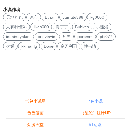
小说作者
天地丸丸
冰心
Ethan
yamato888
kg0000
只有我懂妳
likes080
賈丁丁
Bubkes
小雞湯
indainoyakou
ongvinvin
凡夫
porsmm
ptc077
夕媛
kkmanlg
Bone
金刀利刃
性与情
书包小说网
7色小说
色色漫画
（乱伦）妹汁NP
禁漫天堂
51动漫