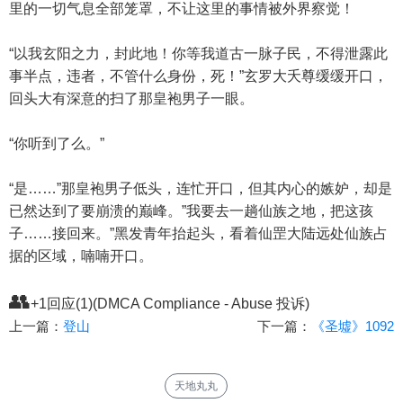
里的一切气息全部笼罩，不让这里的事情被外界察觉！
“以我玄阳之力，封此地！你等我道古一脉子民，不得泄露此
事半点，违者，不管什么身份，死！”玄罗大夭尊缓缓开口，
回头大有深意的扫了那皇袍男子一眼。
“你听到了么。”
“是……”那皇袍男子低头，连忙开口，但其内心的嫉妒，却是
已然达到了要崩溃的巅峰。”我要去一趟仙族之地，把这孩
子……接回来。”黑发青年抬起头，看着仙罡大陆远处仙族占
据的区域，喃喃开口。
👥
+1回应(1)(DMCA Compliance - Abuse 投诉)
上一篇：
登山
下一篇：
《圣墟》1092
天地丸丸