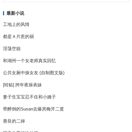
最新小说
工地上的风情
都是Ａ片惹的祸
淫荡空姐
和湖州一个女老师真实回忆
公共女厕中操女友 (自制图文版)
[转贴] 跨年夜操表妹
妻子生宝宝忍不住和小姨子
带醉倒的Susan去爆房梅开二度
善良的二婶