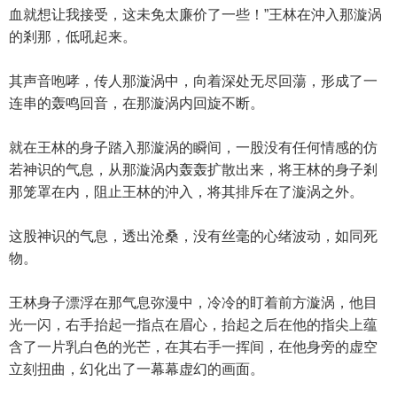
血就想让我接受，这未免太廉价了一些！”王林在沖入那漩涡
的剎那，低吼起来。
其声音咆哮，传人那漩涡中，向着深处无尽回蕩，形成了一
连串的轰鸣回音，在那漩涡内回旋不断。
就在王林的身子踏入那漩涡的瞬间，一股没有任何情感的仿
若神识的气息，从那漩涡内轰轰扩散出来，将王林的身子剎
那笼罩在内，阻止王林的沖入，将其排斥在了漩涡之外。
这股神识的气息，透出沧桑，没有丝毫的心绪波动，如同死
物。
王林身子漂浮在那气息弥漫中，冷冷的盯着前方漩涡，他目
光一闪，右手抬起一指点在眉心，抬起之后在他的指尖上蕴
含了一片乳白色的光芒，在其右手一挥间，在他身旁的虚空
立刻扭曲，幻化出了一幕幕虚幻的画面。