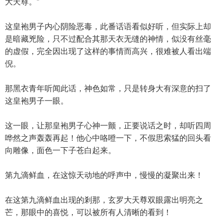
大天尊。”
这皇袍男子内心阴险恶毒，此番话语看似好听，但实际上却
是暗藏兇险，只不过配合其那天衣无缝的神情，似没有丝毫
的虚假，完全因出现了这样的事情而高兴，很难被人看出端
倪。
那黑衣青年听闻此话，神色如常，只是转身大有深意的扫了
这皇袍男子一眼。
这一眼，让那皇袍男子心神一颤，正要说话之时，却听四周
哗然之声轰轰再起！他心中咯噔一下，不假思索猛的回头看
向雕像，面色一下子苍白起来。
第九滴鲜血，在这惊天动地的呼声中，慢慢的凝聚出来！
在这第九滴鲜血出现的剎那，玄罗大天尊双眼露出明亮之
芒，那眼中的喜悦，可以被所有人清晰的看到！