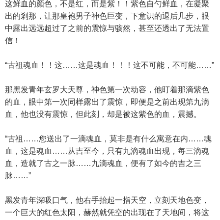
这鲜血的颜色，不是红，而是紫！！紫色自勺鲜血，在凝聚
出的剎那，让那皇袍男子神色巨变，下意识的退后几步，眼
中露出远远超过了之前的震惊与骇然，甚至还透出了无法置
信！
“古祖魂血！！这……这是魂血！！！这不可能，不可能……”
那黑发青年玄罗大天尊，神色第一次动容，他盯着那滴紫色
的血，眼中第一次同样露出了震惊，即便是之前出现第九滴
血，他也没有震惊，但此刻，却是被这紫色的血，震撼。
“古祖……您送出了一滴魂血，莫非是有什么寓意在内……魂
血，这是魂血……从吉至今，只有九滴魂血出现，每三滴魂
血，造就了古之一脉……九滴魂血，便有了如今的吉之三
脉……”
黑发青年深吸口气，他右手抬起一指天空，立刻天地色变，
一个巨大的红色太阳，赫然就凭空的出现在了天地间，将这