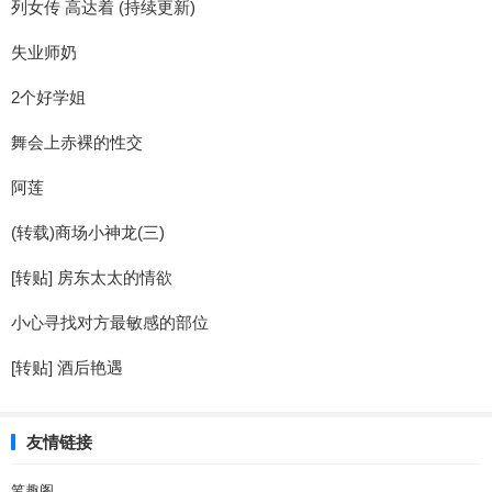
列女传 高达着 (持续更新)
失业师奶
2个好学姐
舞会上赤裸的性交
阿莲
(转载)商场小神龙(三)
[转贴] 房东太太的情欲
小心寻找对方最敏感的部位
[转贴] 酒后艳遇
友情链接
笔趣阁