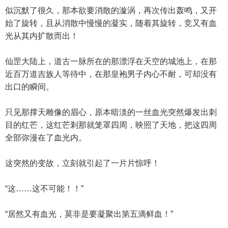
似沉默了很久，那本欲要消散的漩涡，再次传出轰鸣，又开
始了旋转，且从消散中慢慢的凝实，随着其旋转，竞又有血
光从其内扩散而出！
仙罡大陆上，道古一脉所在的那漂浮在天空的城池上，在那
近百万道吉族人等待中，在那皇袍男子内心不耐，可却没有
出口的瞬间。
只见那撑天雕像的眉心，原本暗淡的一丝血光突然爆发出刺
目的红芒，这红芒剎那就笼罩四周，映照了天地，把这四周
全部弥漫在了血光内。
这突然的变故，立刻就引起了一片片惊呼！
“这……这不可能！！”
“居然又有血光，莫非是要凝聚出第五滴鲜血！”