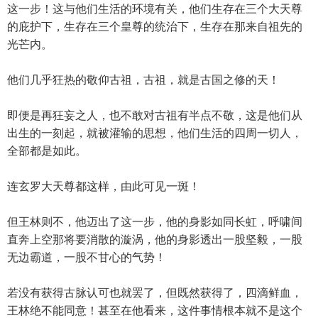
这一步！这与他们生活的环境有关，他们生存在三个大天尊
的庇护下，生存在三个皇尊的统治下，生存在那来自祖先的
光芒内。
他们几乎狂热的敬仰古祖，古祖，就是古国之修的天！
即便是再狂妄之人，也不敢对古祖有半点不敬，这是他们从
出生的一刻起，就被灌输的思想，他们生活的四周一切人，
全部都是如此。
连玄罗大天尊都这样，由此可见一斑！
但王林则不，他迈出了这一步，他的身影如同长虹，呼啸间
直奔上空那将要消散的漩涡，他的身影透出一股坚毅，一股
无边霸道，一股不甘心的气势！
若没有获得古脉认可也就罢了，但既然获得了，四滴鲜血，
王林绝不能同意！甚至在他看来，这件事情根本就不是这个