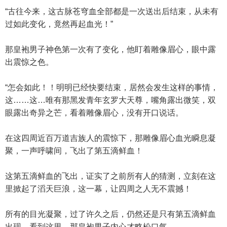
“古往今来，这古脉苍穹血全部都是一次送出后结束，从未有
过如此变化，竟然再起血光！”
那皇袍男子神色第一次有了变化，他盯着雕像眉心，眼中露
出震惊之色。
“怎会如此！！明明已经快要结束，居然会发生这样的事情，
这……这…唯有那黑发青年玄罗大天尊，嘴角露出微笑，双
眼露出奇异之芒，看着雕像眉心，没有开口说话。
在这四周近百万道吉族人的震惊下，那雕像眉心血光瞬息凝
聚，一声呼啸间，飞出了第五滴鲜血！
这第五滴鲜血的飞出，证实了之前所有人的猜测，立刻在这
里掀起了滔天巨浪，这一幕，让四周之人无不震撼！
所有的目光凝聚，过了许久之后，仍然还是只有第五滴鲜血
出现，看到这里，那皇袍男子内心才略松口气。