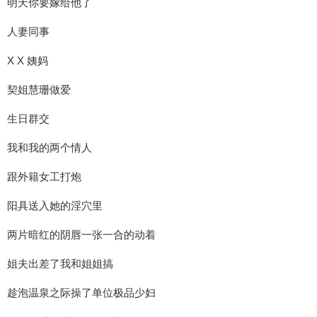
明天你要嫁给他了
人妻同事
X X 姨妈
契姐慧珊做爱
生日群交
我和我的两个情人
跟外籍女工打炮
阳具送入她的淫穴里
两片暗红的阴唇一张一合的动着
姐夫出差了我和姐姐搞
趁泡温泉之际操了单位极品少妇