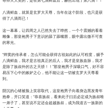
尊仰天大笑的，是在第七滴鲜血后，赫然出现了第八滴！！
八滴鲜血，就算是玄罗大天尊，当年在这个阶段，也只是获
得了八滴而已！
这一幕幕，让四周之人已然失去了哗然，一个个震撼的看着
雕像，那皇袍男子下意识的舔了舔嘴唇，眼中露出微不可查
的寒光。
“烨寞的传承者，怎么可能会获得古祖如此的认可程度，赐予
八滴鲜血，我才是古祖真正的后人，我才是皇族血脉，我才
是除了族叔外的古之天骄！！”那皇袍男子深吸口气，好不容
易压下心中的嫉妒之心，他不能让这一切被玄罗大天尊看
到。
阴沉的心绪被脸上笑容取代，这皇袍男子向着身边黑发青年
抱拳，开口笑道：“恭喜族叔，看来此子曰后必定成为族叔唯
一弟子了，甚至说不定还会超越族叔，成为我道古一族新的