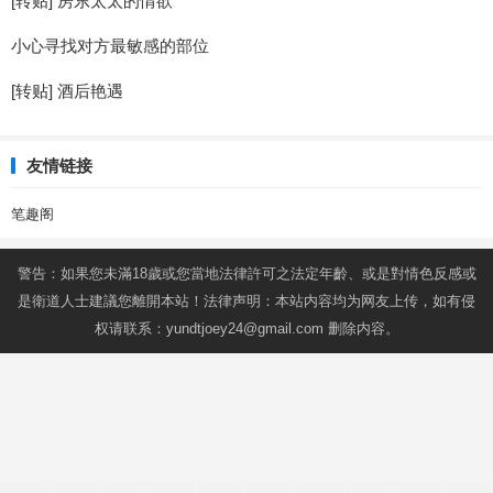
[转贴] 房东太太的情欲
小心寻找对方最敏感的部位
[转贴] 酒后艳遇
友情链接
笔趣阁
警告：如果您未滿18歲或您當地法律許可之法定年齡、或是對情色反感或
是衛道人士建議您離開本站！法律声明：本站内容均为网友上传，如有侵
权请联系：
yundtjoey24@gmail.com
删除内容。