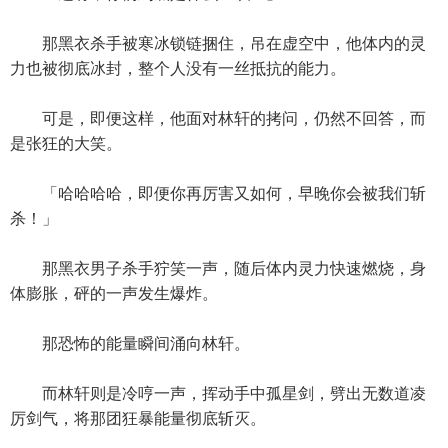
那黑衣杀手被寒冰锁链捆住，吊在虚空中，他体内的灵
力也被彻底冰封，整个人没有一丝抵抗的能力。
可是，即便这样，他面对林轩的拷问，仍然不回答，而
是张狂的大笑。
「哈哈哈哈，即便你再厉害又如何，早晚你会被我们斩
杀！」
那黑衣男子杀手狞笑一声，随后体内灵力快速燃烧，身
体膨胀，砰的一声发生爆炸。
那恐怖的能量瞬间涌向林轩。
而林轩则是冷哼一声，挥动手中孤星剑，劈出无数道凌
厉剑气，将那团狂暴能量彻底斩灭。