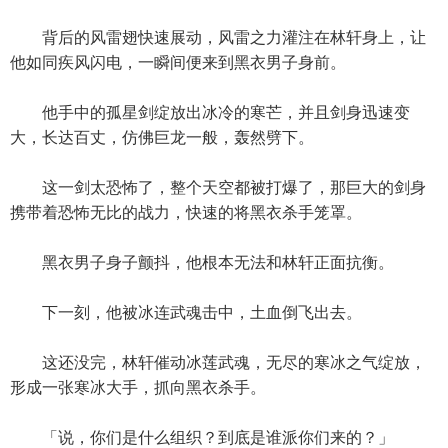
背后的风雷翅快速展动，风雷之力灌注在林轩身上，让
他如同疾风闪电，一瞬间便来到黑衣男子身前。
他手中的孤星剑绽放出冰冷的寒芒，并且剑身迅速变
大，长达百丈，仿佛巨龙一般，轰然劈下。
这一剑太恐怖了，整个天空都被打爆了，那巨大的剑身
携带着恐怖无比的战力，快速的将黑衣杀手笼罩。
黑衣男子身子颤抖，他根本无法和林轩正面抗衡。
下一刻，他被冰连武魂击中，土血倒飞出去。
这还没完，林轩催动冰莲武魂，无尽的寒冰之气绽放，
形成一张寒冰大手，抓向黑衣杀手。
「说，你们是什么组织？到底是谁派你们来的？」