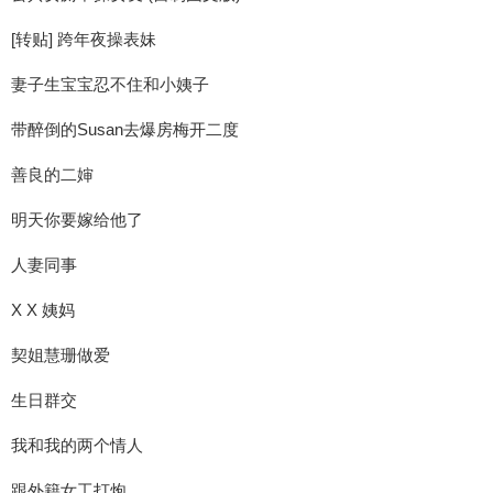
[转贴] 跨年夜操表妹
妻子生宝宝忍不住和小姨子
带醉倒的Susan去爆房梅开二度
善良的二婶
明天你要嫁给他了
人妻同事
X X 姨妈
契姐慧珊做爱
生日群交
我和我的两个情人
跟外籍女工打炮