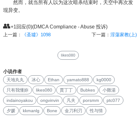
然而，就当所有人以为这次暗杀结束时，天空中再次发
现异变。
👥
+1回应(0)(DMCA Compliance - Abuse 投诉)
上一篇：
《圣墟》1098
下一篇：
淫蕩家教(上)
likes080
小说作者
天地丸丸
冰心
Ethan
yamato888
kg0000
只有我懂妳
likes080
賈丁丁
Bubkes
小雞湯
indainoyakou
ongvinvin
凡夫
porsmm
ptc077
夕媛
kkmanlg
Bone
金刀利刃
性与情