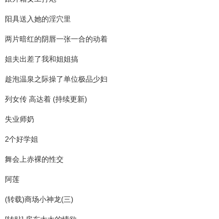
阳具送入她的淫穴里
两片暗红的阴唇一张一合的动着
姐夫出差了我和姐姐搞
趁泡温泉之际操了单位极品少妇
列女传 高达着 (持续更新)
失业师奶
2个好学姐
舞会上赤裸的性交
阿莲
(转载)商场小神龙(三)