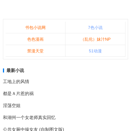
书包小说网
7色小说
色色漫画
（乱伦）妹汁NP
禁漫天堂
51动漫
最新小说
工地上的风情
都是Ａ片惹的祸
淫荡空姐
和湖州一个女老师真实回忆
公共女厕中操女友 (自制图文版)