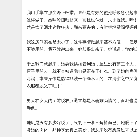
我用手掌在那尖峰上轻揩。果然是有效的使她呼吸急促起
这样做了。她呻吟扭动起来，而且也伸过一只手握我。哗
然是饮了酒才这样狂热，翻来覆去的，有时把墙壁踢得砰
我这房间实在是太小了，这件事情做起来甚不方便，一但
不够用的。我不敢说出来，她却提出来了。她说道﹕“你
于是我们就起来，她要我搂抱着到她，屋里没有第三个人
屋子里的人，就不会知道我们是正在干什么。到了她的房
尽消，本来身体是热得非洗一个澡不可的，在清凉之中又觉
衣服都脱光了吧﹗”
男人在女人的面前脱衣服通常都是不会难为情的，而我也
绊倒。
她则是没有多少好脱了，只剩下一条三角裤而已。她脱下
赏她的肉体，那种享受真是美妙，我从来没有想像过可