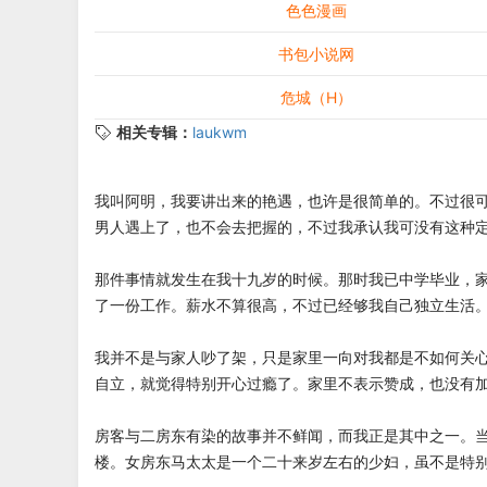
色色漫画
书包小说网
危城（H）
相关专辑：
laukwm
我叫阿明，我要讲出来的艳遇，也许是很简单的。不过很
男人遇上了，也不会去把握的，不过我承认我可没有这种
那件事情就发生在我十九岁的时候。那时我已中学毕业，
了一份工作。薪水不算很高，不过已经够我自己独立生活
我并不是与家人吵了架，只是家里一向对我都是不如何关
自立，就觉得特别开心过瘾了。家里不表示赞成，也没有
房客与二房东有染的故事并不鲜闻，而我正是其中之一。
楼。女房东马太太是一个二十来岁左右的少妇，虽不是特