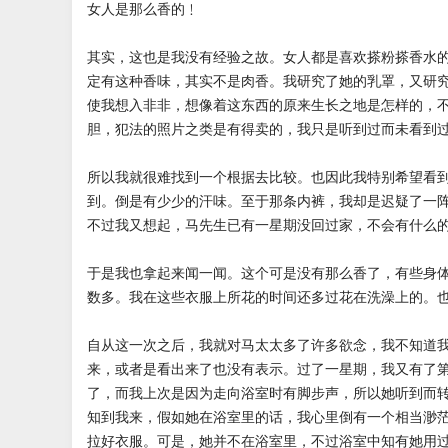
女人是那么香的﹗
其实，这也是我没有经验之故。女人都是喜欢搽粉搽香水
定有这种香味，其实不是肉香。我研究了她的乳罩，又研
使我想入非非，想像着这东西的原来生长之地是怎样的，
胆，犯法的照片之类是有得卖的，我只是听到过而未看到
所以我就很难找到一个根据去比较。也因此我特别希望看
到。倒是有少少的汗味。至于那条内裤，我却是迟疑了一
不过我又想起，马先生已有一星期没回过家，不会有什么
于是我也拿起来闻一闻。这个可是没有那么香了，有些身
数多。我在这些衣服上所花的时间还多过花在洗澡上的
自从这一次之后，我就对马太太多了许多欲念，我不知道
来，或者是看出来了也没有表示。过了一星期，我又有了
了，而我上次是因为走向浴室时有脚步声，所以她听到而
知到我来，假如她在浴室里的话，我心里倒有一个相当渺
拉好衣服。可是，她并不在浴室里，不过浴室中知有她用