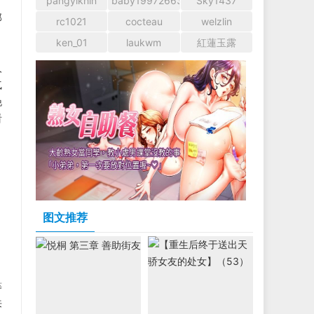
pangyikhin
baby1997266366
Sky1437
那
rc1021
cocteau
welzlin
ken_01
laukwm
紅蓮玉露
人
气
晚
看
图文推荐
等
来