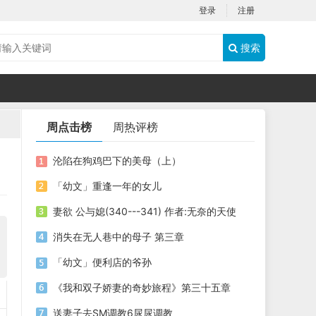
登录
注册
搜索
周点击榜
周热评榜
沦陷在狗鸡巴下的美母（上）
「幼文」重逢一年的女儿
妻欲 公与媳(340---341) 作者:无奈的天使
消失在无人巷中的母子 第三章
「幼文」便利店的爷孙
《我和双子娇妻的奇妙旅程》第三十五章
送妻子去SM调教6尿尿调教