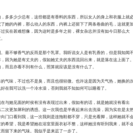
的，多多少少总有，这些都是有香料的东西，所以女人的身上和衣服上就
究了她的内裤，那么动人的东西，内裤上还留下了两条卷曲的毛，这就更
不过实在甚难想像，因为这时是多年之前，裸女杂志并没有如今日那么大
过。
到。最不够香气的反而是那个乳罩。我听说女人是有乳香的，但是我知闻
阵，因为她是有丈夫的，假如她丈夫的东西流回出来，就是落在这上面了
的，而且亦看不到有什么，照算就应该是没有什么了。
体的气味，不过也不是臭，而且也很轻微。也许这是因为天气热，她换的
。也好在我可以洗一个冷水澡，否则我就不知如何可以睡着了。
我在与她见面的时侯有没有表现过出来，假如有的话，就是她就没有看出
第二次更加犀利的诱惑。这一次我也是半夜起来出去洗澡，因为实在是太
转向门口看到我，这一次我则是连拖鞋都不穿，只是光看脚，这样她就不
茫的希望，我是希望她在浴室里面衣衫不整，这样她没有听到我来，就不
过而留下来的气味。我似乎是来迟了一步了。