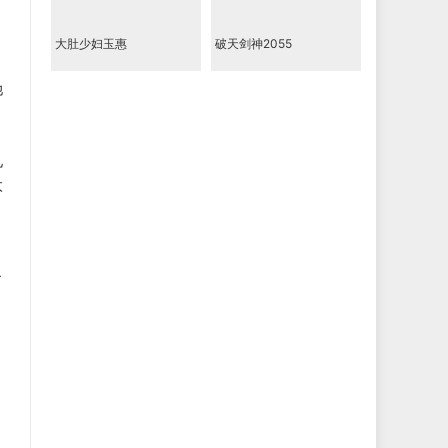
大肚少妇玉惠
破天剑神2055
她
见
太
，
了