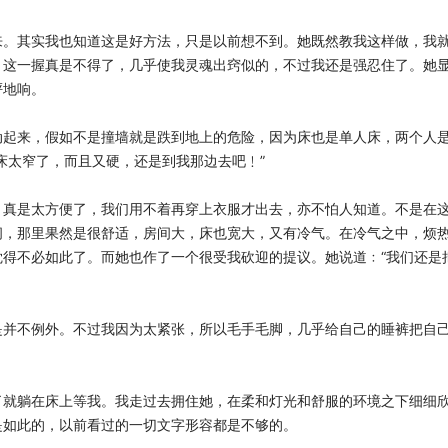
来。其实我也知道这是好方法，只是以前想不到。她既然教我这样做，我
﹗这一握真是不得了，几乎使我灵魂出窍似的，不过我还是强忍住了。她
砰地响。
动起来，假如不是撞墙就是跌到地上的危险，因为床也是单人床，两个人
的床太窄了，而且又硬，还是到我那边去吧﹗”
，真是太方便了，我们用不着再穿上衣服才出去，亦不怕人知道。不是在
间，那里果然是很舒适，房间大，床也宽大，又有冷气。在冷气之中，烦
得不必如此了。而她也作了一个很受我砍迎的提议。她说道﹕“我们还是
是并不例外。不过我因为太紧张，所以毛手毛脚，几乎给自己的睡裤把自
了就躺在床上等我。我走过去拥住她，在柔和灯光和舒服的环境之下细细
以是如此的，以前看过的一切文字形容都是不够的。