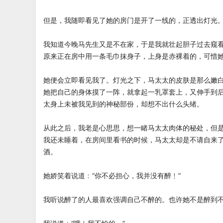
但是，我随即看见了她的房门是开了一线的，正透出灯光
我知道今晚马先生又是不在家，于是我就壮起胆子过去窥
原来正在房中用一条毛巾抹身子，上身是赤裸着的，可惜
她便会立即看见我了。灯光之下，马太太的皮肤是那么嫩
她把自己的身体摸了一阵，就拿起一乳罩套上，又伸手到
太身上未被我见到的神秘部份，却想不出什么头绪。
从此之后，我老是心思思，想一睹马太太肉体的秘处，但
我还未睡着，在房间里看书的时候，马太太却是不请自来
酒。
她娇笑着说道﹕“你不必担心，我并没有醉﹗”
我听说醉了的人最喜欢强调自己不醉的。也许她不是醉