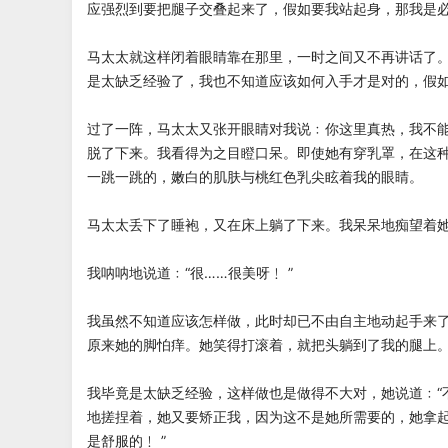
应强烈到要把腿子交叠起来了，假如要我站起身，那我
马太太就这样闭着眼睛靠在那里，一时之间又不再讲话了
是太缺乏经验了，我也不知道应该如何入手才是对的，
过了一阵，马太太又张开眼睛对我说﹕你这里真热，我不能
脱了下来。我看得为之目瞪口呆。即使她有穿乳罩，在这
一跳一跳的，嫩白的肌肤与桃红色乳尖眩着我的眼睛
马太太丢下了睡袍，又在床上躺了下来。我呆呆地痴望着她
我呐呐地说道﹕“很……很美呀﹗ ”
我虽然不知道应该怎样做，此时却已不由自主地动起手来
原来她的脚怕痒。她笑得打滚着，就把头躺到了我的腿
我毕竟是太缺乏经验，这样做也是做得不大对，她说道﹕“
地搓捏着，她又要矫正我，因为这不是她所需要的，她拿起
是舒服的﹗ ”