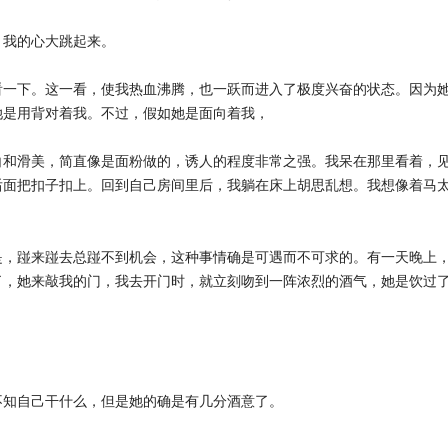
。我的心大跳起来。
看一下。这一看，使我热血沸腾，也一跃而进入了极度兴奋的状态。因为
她是用背对着我。不过，假如她是面向着我，
白和滑美，简直像是面粉做的，诱人的程度非常之强。我呆在那里看着，
后面把扣子扣上。回到自己房间里后，我躺在床上胡思乱想。我想像着马
是，踫来踫去总踫不到机会，这种事情确是可遇而不可求的。有一天晚上
了，她来敲我的门，我去开门时，就立刻吻到一阵浓烈的酒气，她是饮过
到不知自己干什么，但是她的确是有几分酒意了。