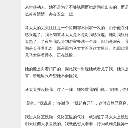
来时很动人。她不是为了不够钱用而把房间租出去的，而
么冷冷清清，亦会安全一些。
马太太的丈夫往往是一个星期都不回家一次的，由于他在
感兴趣了。我不知道马太太是不是对我感兴趣。她对我很
太热了，半夜里我起身到浴室去洗一个澡，因为是深夜，
间是长开着电灯，那是因为马太太不喜欢太黑暗。也因此
见马太穿着睡衣，正在洗脸，
她的脸是向着门口的，因此我一出现她就看见了我。她只
害，暗地里只希望她不会怪我。
马太太并没怪我，过了一阵，她轻敲我的门说﹕“阿明，
“是的。”我说道﹕“多谢你﹗”我起身开门，这时自然已
我进入浴室洗澡，凭浴室里的气味，就知道了马太太是洗
明天让佣人拿去洗的。我既然想入非非，行为就难免怪异