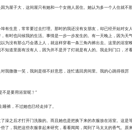
是因为屋子大，这间屋只有她和一个女佣人居住。她认为多一个人住就不
外埠有生意，常常要过去打理。那时的我还没有女朋友，却已经开始对女
好，有时也问候我的生活。事情是一步一步发生的。有一天晚上，因为天
我以为没有那么巧会遇上人，就这样穿着一条三角内裤出去。这里的浴室
我不知道里面有没有人，因为并不是开了灯就是有人的。我走到门口，才
是对我微微一笑，我则是很不好意思，连忙逃回房间里。我的心跳得很厉
你是不是要用浴室呢﹖”
经穿上睡裤，不过她也巳经走掉了。
过了澡之后才打开门洗脸的。而且她也是把换下来的衣服放在浴室。这是
一些了，我把这些衣服拿起来研究，看看闻闻，闻到了马太太的香气。原