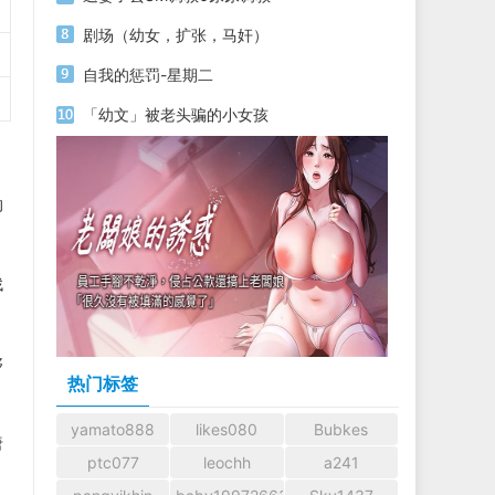
剧场（幼女，扩张，马奸）
自我的惩罚-星期二
「幼文」被老头骗的小女孩
的
找
够
热门标签
yamato888
likes080
Bubkes
唐
ptc077
leochh
a241