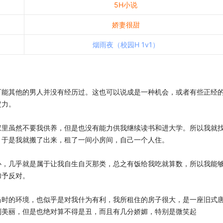
5H小说
娇妻很甜
烟雨夜（校园H 1v1）
可能其他的男人并没有经历过。这也可以说成是一种机会，或者有些正经
定力。
家里虽然不要我供养，但是也没有能力供我继续读书和进大学。所以我就
。于是我就搬了出来，租了一间小房间，自己一个人住。
心，几乎就是属于让我自生自灭那类，总之有饭给我吃就算数，所以我能
加予反对。
当时的环境，也似乎是对我什为有利，我所租住的房子很大，是一座旧式
别美丽，但是也绝对算不得是丑，而且有几分娇媚，特别是微笑起