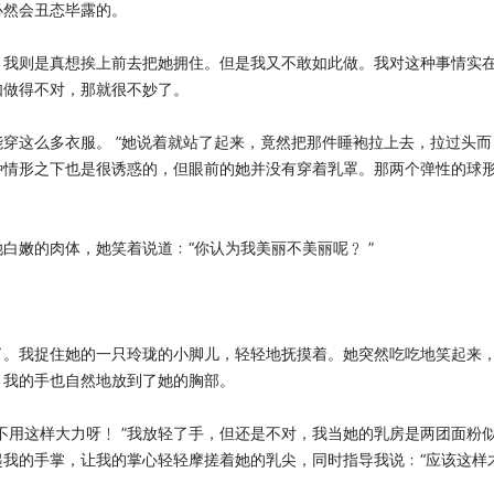
是必然会丑态毕露的。
。我则是真想挨上前去把她拥住。但是我又不敢如此做。我对这种事情实
假如做得不对，那就很不妙了。
穿这么多衣服。 ”她说着就站了起来，竟然把那件睡袍拉上去，拉过头而
种情形之下也是很诱惑的，但眼前的她并没有穿着乳罩。那两个弹性的球
。
白嫩的肉体，她笑着说道﹕“你认为我美丽不美丽呢﹖ ”
了。我捉住她的一只玲珑的小脚儿，轻轻地抚摸着。她突然吃吃地笑起来
上。我的手也自然地放到了她的胸部。
不用这样大力呀﹗ ”我放轻了手，但还是不对，我当她的乳房是两团面粉
我的手掌，让我的掌心轻轻摩搓着她的乳尖，同时指导我说﹕“应该这样