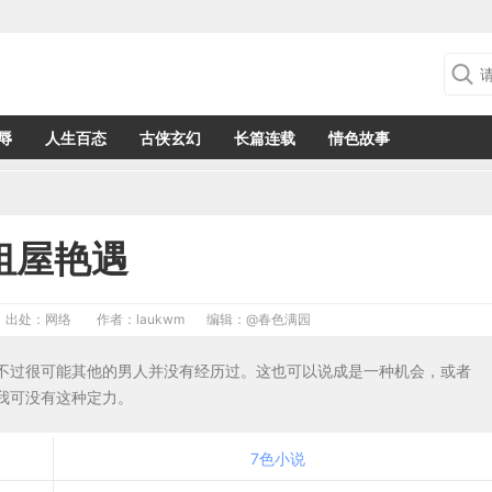
辱
人生百态
古侠玄幻
长篇连载
情色故事
租屋艳遇
出处：网络
作者：laukwm
编辑：
@春色满园
不过很可能其他的男人并没有经历过。这也可以说成是一种机会，或者
我可没有这种定力。
7色小说