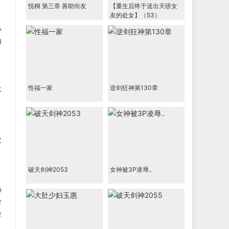
悦桐 第三章 善助街友
【重生后终于送出天骄女
友的处女】（53）
必
加
性福一家
逆剑狂神第130章
不
。
次
破天剑神2053
女神被3P凌辱..
热
会
会