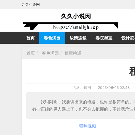
九久小说网
首页
春色满园
浓情连载
春院墨宝
设计凌
首页
春色满园
租屋艳遇
九久小说网
2026-06-15 02:48
我叫阿明，我要讲出来的艳遇，也许是很简单的。
有些正经的男人遇上了，也不会去把握的，不过我承认
猫咪视频