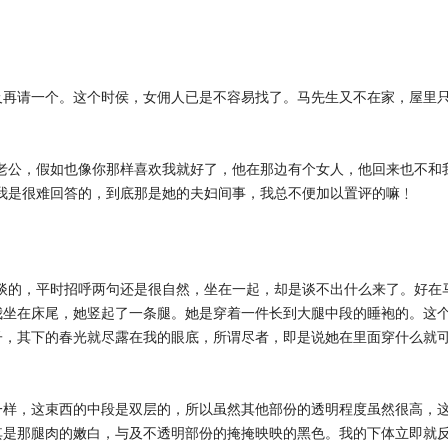
及再请一个。这个时侯，女佣人已是不容易找了。马先生又不在家，屋里
老公，假如也像你那样喜欢我就好了，他在那边有个女人，他回来也不和
，我是很难回答的，到底那是她的夫妇间事，我总不便加以置评的嘛﹗
”
好谈的，平时招呼两句还是很自然，坐在一起，却是谈不出什么来了。好在
我坐在床尾，她竖起了一条腿。她是穿着一件长到大腿中段的睡袍的。这
子，其下的春光就尽露在我的眼底，所谓尽者，即是说她在里面穿什么就
一样，这束西的中段是双层的，所以虽然其他部份的透明程度虽然很高，
其是那腿肉的嫩白，与及不透明部份的掩掩映映的黑色。我的下体立即就