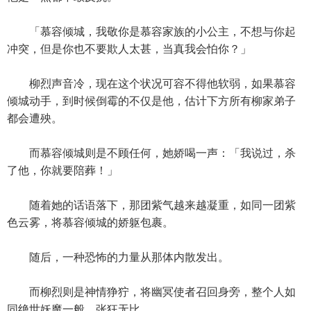
「慕容倾城，我敬你是慕容家族的小公主，不想与你起
冲突，但是你也不要欺人太甚，当真我会怕你？」
柳烈声音冷，现在这个状况可容不得他软弱，如果慕容
倾城动手，到时候倒霉的不仅是他，估计下方所有柳家弟子
都会遭殃。
而慕容倾城则是不顾任何，她娇喝一声：「我说过，杀
了他，你就要陪葬！」
随着她的话语落下，那团紫气越来越凝重，如同一团紫
色云雾，将慕容倾城的娇躯包裹。
随后，一种恐怖的力量从那体内散发出。
而柳烈则是神情狰狞，将幽冥使者召回身旁，整个人如
同绝世妖魔一般，张狂无比。