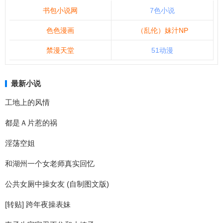
书包小说网
7色小说
色色漫画
（乱伦）妹汁NP
禁漫天堂
51动漫
最新小说
工地上的风情
都是Ａ片惹的祸
淫荡空姐
和湖州一个女老师真实回忆
公共女厕中操女友 (自制图文版)
[转贴] 跨年夜操表妹