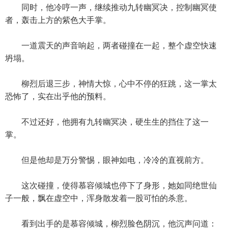
同时，他冷哼一声，继续推动九转幽冥决，控制幽冥使
者，轰击上方的紫色大手掌。
一道震天的声音响起，两者碰撞在一起，整个虚空快速
坍塌。
柳烈后退三步，神情大惊，心中不停的狂跳，这一掌太
恐怖了，实在出乎他的预料。
不过还好，他拥有九转幽冥决，硬生生的挡住了这一
掌。
但是他却是万分警惕，眼神如电，冷冷的直视前方。
这次碰撞，使得慕容倾城也停下了身形，她如同绝世仙
子一般，飘在虚空中，浑身散发着一股可怕的杀意。
看到出手的是慕容倾城，柳烈脸色阴沉，他沉声问道：