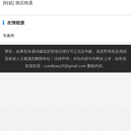
[转贴] 酒后艳遇
友情链接
笔趣阁
警告：如果您未滿18歲或您當地法律許可之法定年齡、或是對情色反感或
是衛道人士建議您離開本站！法律声明：本站内容均为网友上传，如有侵
权请联系：
yundtjoey24@gmail.com
删除内容。