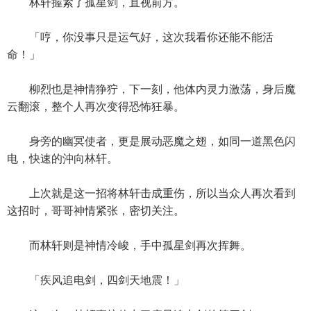
林轩握紧了孤星剑，直视前方。
「哼，你没事只是运气好，这次我看你还能不能活
命！」
柳烈也是神情狰狞，下一刻，他体内灵力激荡，身后魔
云翻滚，整个人再次变得恐怖狂暴。
身旁的幽冥使者，更是展动恶魔之翅，如同一道黑色闪
电，快速的沖向林轩。
上次就是这一招将林轩击成重伤，所以当众人再次看到
这招时，哥哥神情紧张，密切关注。
而林轩则是神情冷峻，手中孤星剑再次挥舞。
「疾风追电剑，四剑天地震！」