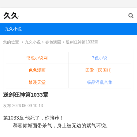
九久小说
您的位置
九久小说
春色满园
逆剑狂神第1033章
书包小说网
7色小说
色色漫画
囚爱（民国H）
禁漫天堂
极品淫乱合集
逆剑狂神第1033章
发布:2026-06-09 10:13
第1033章 他死了，你陪葬！
慕容倾城面带杀气，身上被无边的紫气环绕。