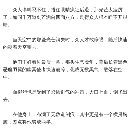
众人惨叫忍不住，捂住眼睛疯狂后退，那光芒太凌厉
了，如同千万道剑芒洒向四面八方，刺得众人根本睁不开眼
睛。
当天空中的那些光芒消失时，众人才敢睁眼，随后快速
的朝着天空望去。
他们正好看见最后一幕，那头生恶魔角，背后长着黑色
恶魔羽翼的幽冥使者快速崩碎，化成无数黑气，散落在空
中。
而柳烈也是受到了恐怖剑气的冲击，大口吐血，倒飞出
去。
在他身上，布满了无数道剑痕，其中更是有一个横贯胸
膛，差点将他劈成两半。