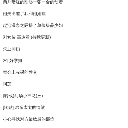
两片暗红的阴唇一张一合的动着
姐夫出差了我和姐姐搞
趁泡温泉之际操了单位极品少妇
列女传 高达着 (持续更新)
失业师奶
2个好学姐
舞会上赤裸的性交
阿莲
(转载)商场小神龙(三)
[转贴] 房东太太的情欲
小心寻找对方最敏感的部位