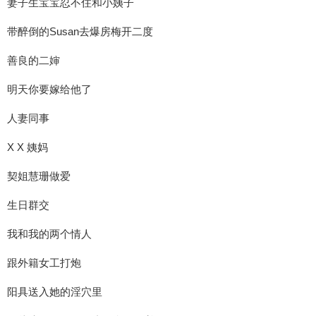
妻子生宝宝忍不住和小姨子
带醉倒的Susan去爆房梅开二度
善良的二婶
明天你要嫁给他了
人妻同事
X X 姨妈
契姐慧珊做爱
生日群交
我和我的两个情人
跟外籍女工打炮
阳具送入她的淫穴里