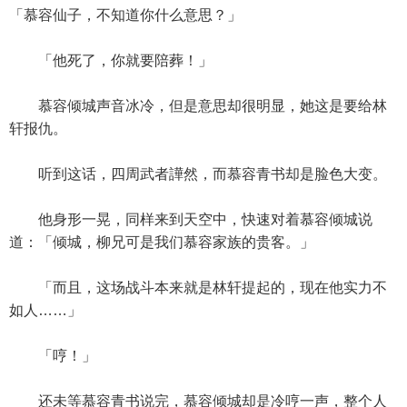
「慕容仙子，不知道你什么意思？」
「他死了，你就要陪葬！」
慕容倾城声音冰冷，但是意思却很明显，她这是要给林
轩报仇。
听到这话，四周武者譁然，而慕容青书却是脸色大变。
他身形一晃，同样来到天空中，快速对着慕容倾城说
道：「倾城，柳兄可是我们慕容家族的贵客。」
「而且，这场战斗本来就是林轩提起的，现在他实力不
如人……」
「哼！」
还未等慕容青书说完，慕容倾城却是冷哼一声，整个人