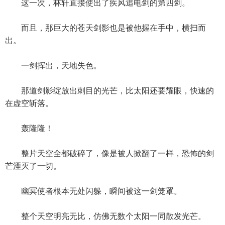
这一次，林轩直接使出了疾风追电剑的第四剑。
而且，那巨大的苍天剑影也是被他握在手中，横扫而
出。
一剑挥出，天地失色。
那道剑影绽放出刺目的光芒，比太阳还要耀眼，快速的
在虚空斩落。
轰隆隆！
整片天空全都破碎了，像是被人掀翻了一样，恐怖的剑
芒湮灭了一切。
幽冥使者根本无处闪躲，瞬间被这一剑笼罩。
整个天空明亮无比，仿佛无数个太阳一同散发光芒。