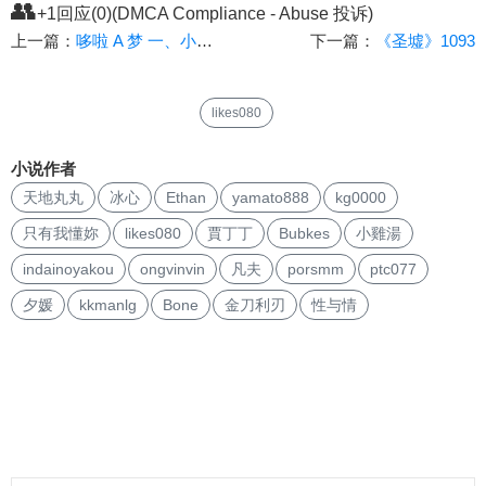
👥
+1回应(0)(DMCA Compliance - Abuse 投诉)
上一篇：
哆啦 A 梦 一、小夫的Ａ片
下一篇：
《圣墟》1093
likes080
小说作者
天地丸丸
冰心
Ethan
yamato888
kg0000
只有我懂妳
likes080
賈丁丁
Bubkes
小雞湯
indainoyakou
ongvinvin
凡夫
porsmm
ptc077
夕媛
kkmanlg
Bone
金刀利刃
性与情