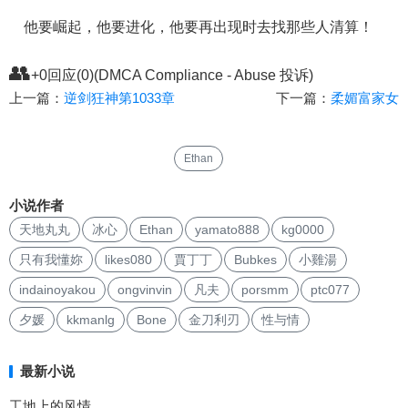
他要崛起，他要进化，他要再出现时去找那些人清算！
👥
+0回应(0)(DMCA Compliance - Abuse 投诉)
上一篇：
逆剑狂神第1033章
下一篇：
柔媚富家女
Ethan
小说作者
天地丸丸
冰心
Ethan
yamato888
kg0000
只有我懂妳
likes080
賈丁丁
Bubkes
小雞湯
indainoyakou
ongvinvin
凡夫
porsmm
ptc077
夕媛
kkmanlg
Bone
金刀利刃
性与情
最新小说
工地上的风情