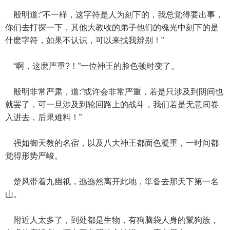
殷明道:“不一样，这字符是人为刻下的，我总觉得要出事，
你们去打探一下，其他大教收的弟子他们的魂光中刻下的是
什麽字符，如果不认识，可以来找我辨别！”
“啊，这麽严重?！”一位神王的脸色顿时变了。
殷明非常严肃，道:“或许会非常严重，若是只涉及到阴间也
就罢了，可一旦涉及到轮回路上的战斗，我们若是无意间卷
入进去，后果难料！”
强如御天教的名宿，以及八大神王都面色凝重，一时间都
觉得形势严峻。
楚风带着九幽祇，迤迤然离开此地，準备去那天下第一名
山。
附近人太多了，到处都是生物，有狗脑袋人身的鬣狗族，