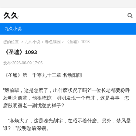
九久小说
您的位置
九久小说
春色满园
《圣墟》1093
《圣墟》1093
发布:2026-06-09 17:05
《圣墟》第一千零九十三章 名动阳间
“殷前辈，这是怎麽了，出什麽状况了吗?”一位长老都要称呼
殷明为前辈，他很吃惊，明明发现一个奇才，这是喜事，怎
麽殷明宿老一副忧愁的样子?
“麻烦大了，这是魂光刻字，在昭示着什麽。另外，楚风是
谁?！”殷明愁眉深锁。