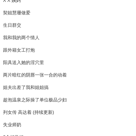
X X 姨妈
契姐慧珊做爱
生日群交
我和我的两个情人
跟外籍女工打炮
阳具送入她的淫穴里
两片暗红的阴唇一张一合的动着
姐夫出差了我和姐姐搞
趁泡温泉之际操了单位极品少妇
列女传 高达着 (持续更新)
失业师奶