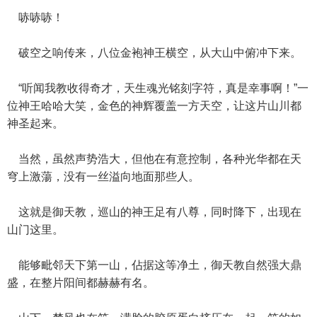
哧哧哧！
破空之响传来，八位金袍神王横空，从大山中俯冲下来。
“听闻我教收得奇才，天生魂光铭刻字符，真是幸事啊！”一
位神王哈哈大笑，金色的神辉覆盖一方天空，让这片山川都
神圣起来。
当然，虽然声势浩大，但他在有意控制，各种光华都在天
穹上激蕩，没有一丝溢向地面那些人。
这就是御天教，巡山的神王足有八尊，同时降下，出现在
山门这里。
能够毗邻天下第一山，佔据这等净土，御天教自然强大鼎
盛，在整片阳间都赫赫有名。