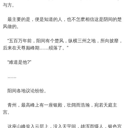
与方。
最主要的是，便是知道的人，也不怎麽相信这是阴间的楚
风做的。
“五百万年前，阳间有个楚风，纵横三州之地，所向披靡，
后来在天尊巅峰期……殒落了。”
“难道是他?”
……
阳间各地议论纷纷。
青州，最高峰上有一座银殿，壮阔而浩瀚，宛若天庭主
宫。
这座山峰耸入云层上，没入天宇间，雄浑而慑人，银色宫