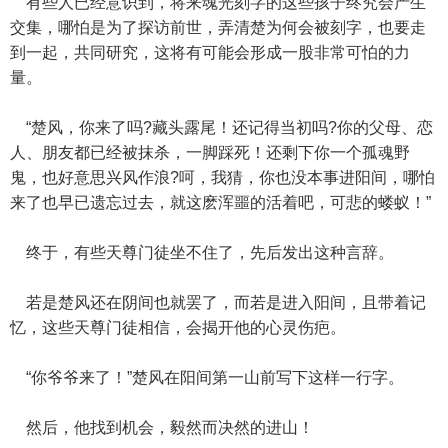
有些人已经意识到，将来魂光刻字的这些孩子终究会产生
交集，哪怕是为了探访前世，弄清楚为何会被刻字，也要走
到一起，共同研究，这将有可能会形成一股非常可怕的力
量。
“楚风，你来了吗?藏头露尾！还记得当初吗?你的父母、恋
人、朋友都已经被抹杀，一脚踩死！还剩下你一个孤魂野
鬼，也好意思兴风作浪?呵，我猜，你也没本事进阳间，哪怕
来了也早已遗忘过去，就这麽浑噩的活着吧，可悲的蝼蚁！”
终于，有些天尊门徒坐不住了，先后发出这种言辞。
若是楚风还在阴间也就罢了，而若是进入阳间，且带着记
忆，这些天尊门徒相信，会揭开他的心灵伤疤。
“你爷爷来了！”楚风在阳间第一山前写下这样一行字。
然后，他找到机会，毅然而决然的进山！