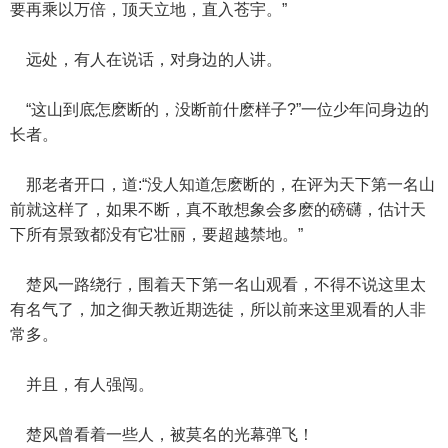
要再乘以万倍，顶天立地，直入苍宇。”
远处，有人在说话，对身边的人讲。
“这山到底怎麽断的，没断前什麽样子?”一位少年问身边的
长者。
那老者开口，道:“没人知道怎麽断的，在评为天下第一名山
前就这样了，如果不断，真不敢想象会多麽的磅礴，估计天
下所有景致都没有它壮丽，要超越禁地。”
楚风一路绕行，围着天下第一名山观看，不得不说这里太
有名气了，加之御天教近期选徒，所以前来这里观看的人非
常多。
并且，有人强闯。
楚风曾看着一些人，被莫名的光幕弹飞！