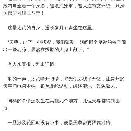
殿内盘坐着一个身影，被混沌笼罩，被大道符文环绕，只身
仿佛便可镇压八荒！
这是太武的真身，漫长岁月都盘坐在这里。
“天尊，出了一些状况，我们猜测，阴间那个卑微的虫子闹
出一些动静，居然在投胎的人身上刻字。”
有人来稟报，道出详情。
刷的一声，太武睁开眼睛，眸光似划破了永恆，让青州的
天宇间电闪雷鸣，银色龙蛇游动，缠绕混沌，景象骇人。
同样的事情还发生在其他几个地方，几位天尊都得到稟
报。
一旦涉及轮回就没有小事，便是天尊都要严肃对待。