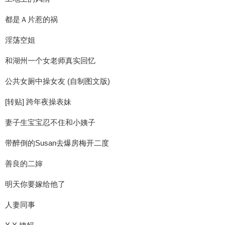
都是Ａ片惹的祸
淫荡空姐
和湖州一个女老师真实回忆
公共女厕中操女友 (自制图文版)
[转贴] 跨年夜操表妹
妻子生宝宝忍不住和小姨子
带醉倒的Susan去爆房梅开二度
善良的二婶
明天你要嫁给他了
人妻同事