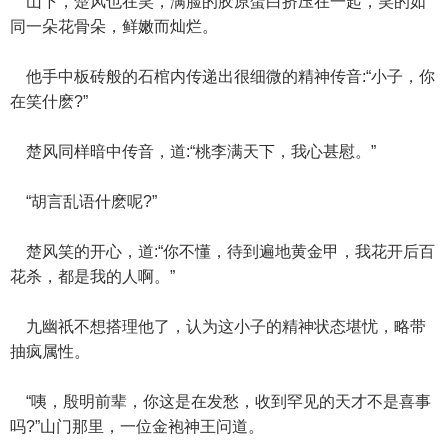
山下，楚风也在笑，满脸的胶原蛋白挤压在一起，笑的如
同一朵花骨朵，鲜嫩而灿烂。
他手中板砖般的石棺内传递出很细微的精神传音:“小子，你
在笑什麽?”
楚风同样暗中传音，道:“桃李满天下，我心甚慰。”
“胡言乱语什麽呢?”
楚风笑的开心，道:“你不懂，待到遍地黄金甲，我花开后百
花杀，都是我的人啊。”
九幽祇不想搭理他了，认为这小子的精神状态堪忧，略带
抽疯属性。
“咦，殷明前辈，你这是在发愁，收到罕见的天才不是喜事
吗?”山门那里，一位金袍神王问道。