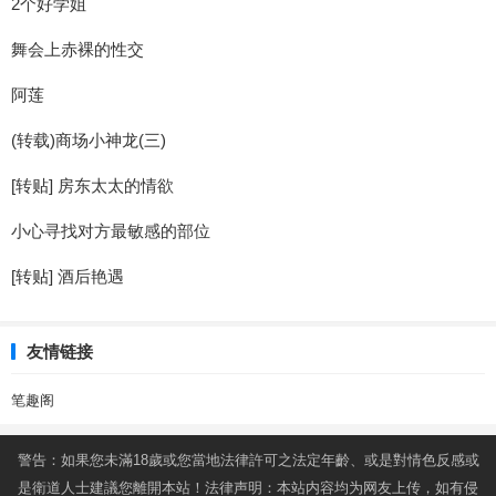
2个好学姐
舞会上赤裸的性交
阿莲
(转载)商场小神龙(三)
[转贴] 房东太太的情欲
小心寻找对方最敏感的部位
[转贴] 酒后艳遇
友情链接
笔趣阁
警告：如果您未滿18歲或您當地法律許可之法定年齡、或是對情色反感或
是衛道人士建議您離開本站！法律声明：本站内容均为网友上传，如有侵