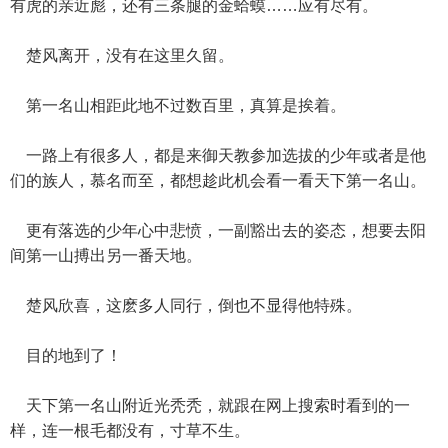
有虎的亲近彪，还有三条腿的金蛤蟆……应有尽有。
楚风离开，没有在这里久留。
第一名山相距此地不过数百里，真算是挨着。
一路上有很多人，都是来御天教参加选拔的少年或者是他
们的族人，慕名而至，都想趁此机会看一看天下第一名山。
更有落选的少年心中悲愤，一副豁出去的姿态，想要去阳
间第一山搏出另一番天地。
楚风欣喜，这麽多人同行，倒也不显得他特殊。
目的地到了！
天下第一名山附近光秃秃，就跟在网上搜索时看到的一
样，连一根毛都没有，寸草不生。